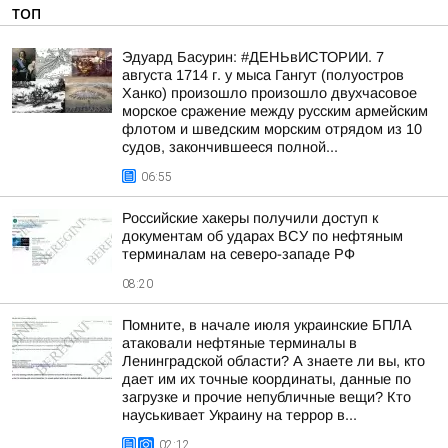
ТОП
Эдуард Басурин: #ДЕНЬвИСТОРИИ. 7
августа 1714 г. у мыса Гангут (полуостров
Ханко) произошло произошло двухчасовое
морское сражение между русским армейским
флотом и шведским морским отрядом из 10
судов, закончившееся полной...
06:55
Российские хакеры получили доступ к
документам об ударах ВСУ по нефтяным
терминалам на северо-западе РФ
08:20
Помните, в начале июля украинские БПЛА
атаковали нефтяные терминалы в
Ленинградской области? А знаете ли вы, кто
дает им их точные координаты, данные по
загрузке и прочие непубличные вещи? Кто
науськивает Украину на террор в...
02:12