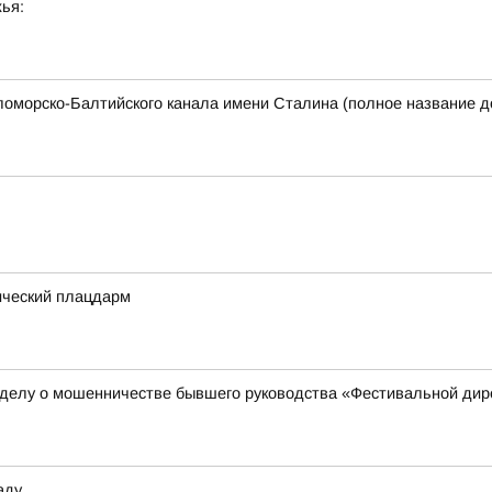
ья:
орско-Балтийского канала имени Сталина (полное название до
ический плацдарм
 делу о мошенничестве бывшего руководства «Фестивальной дир
аду