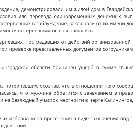
уждение, демонстрировали им жилой дом в Гвардейск
 условия для перевода единовременных денежных вып
потерпевших в заблуждение, заключали от их имени д
жимости потерпевшим не возвращались.
ерпевших, пострадавших от действий организованной г
 при проверке представленных документов сотрудника
нинградской области причинен ущерб в сумме свыше
 из потерпевших, осознав, что в отношении него совер
асаясь, что мужчина обратится с заявлением в прав
и на безлюдный участок местности в черте Калининграда
мых избрана мера пресечения в виде заключения под с
х действий.