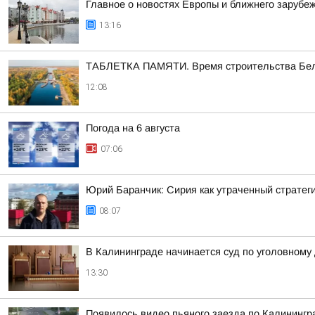
Главное о новостях Европы и ближнего зарубеж
13:16
ТАБЛЕТКА ПАМЯТИ. Время строительства Белом
12:08
Погода на 6 августа
07:06
Юрий Баранчик: Сирия как утраченный стратег
08:07
В Калининграде начинается суд по уголовному
13:30
Появилось видео пьяного заезда по Калинингр