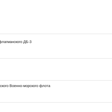
флагманского ДБ-3
сского Военно-морского флота