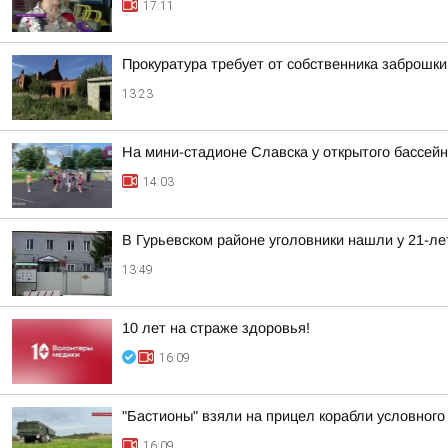
17:11
Прокуратура требует от собственника заброшки
13:23
На мини-стадионе Славска у открытого бассей
14:03
В Гурьевском районе уголовники нашли у 21-ле
13:49
10 лет на страже здоровья!
16:09
"Бастионы" взяли на прицел корабли условного
16:09