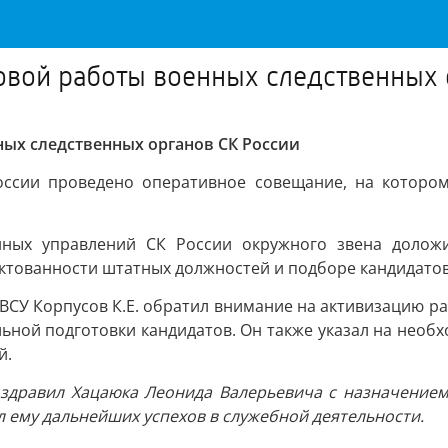
овой работы военных следственных 
ых следственных органов СК России
оссии проведено оперативное совещание, на которо
нных управлений СК России окружного звена долож
ктованности штатных должностей и подборе кандидатов 
ГВСУ Корпусов К.Е. обратил внимание на активизацию 
ьной подготовки кандидатов. Он также указал на необ
й.
поздравил Хацаюка Леонида Валерьевича с назначением
л ему дальнейших успехов в служебной деятельности.