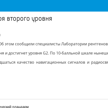
ря второго уровня
я
я. Об этом сообщили специалисты Лаборатории рентгено
я и достигнет уровня G2. По 10-балльной шкале нынешн
дшаться качество навигационных сигналов и радиосв
ический плацдарм