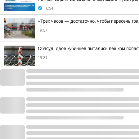
16:54
«Трёх часов — достаточно, чтобы пересечь гр
19:57
Облсуд: двое кубинцев пытались пешком попас
19:31