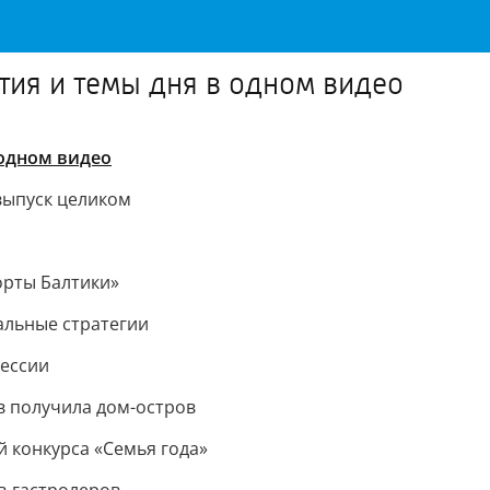
тия и темы дня в одном видео
одном видео
выпуск целиком
орты Балтики»
альные стратегии
ессии
в получила дом-остров
 конкурса «Семья года»