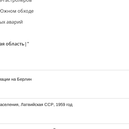
-гастролеров
а Южном обходе
ых аварий
ая область|"
иации на Берлин
аселения, Латвийская ССР, 1959 год