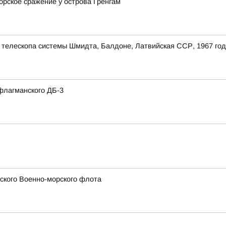
орское сражение у острова Гренгам
 телескопа системы Шмидта, Балдоне, Латвийская ССР, 1967 год
флагманского ДБ-3
сского Военно-морского флота