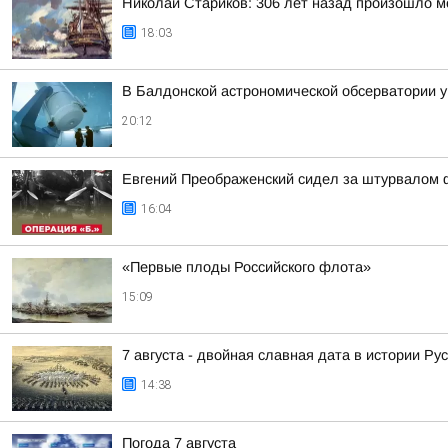
Николай Стариков: 306 лет назад произошло м
18:03
В Балдонской астрономической обсерватории у
20:12
Евгений Преображенский сидел за штурвалом 
16:04
«Первые плоды Российского флота»
15:09
7 августа - двойная славная дата в истории Ру
14:38
Погода 7 августа