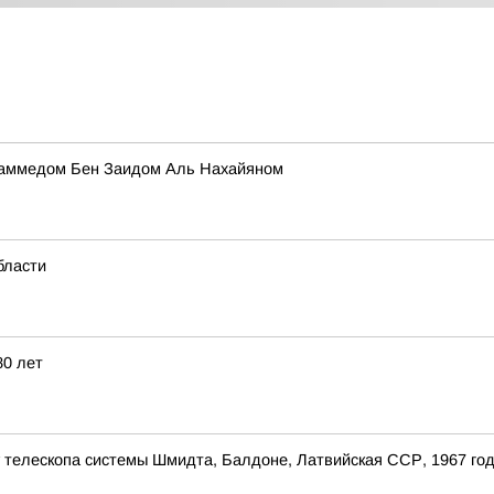
хаммедом Бен Заидом Аль Нахайяном
бласти
80 лет
 телескопа системы Шмидта, Балдоне, Латвийская ССР, 1967 го