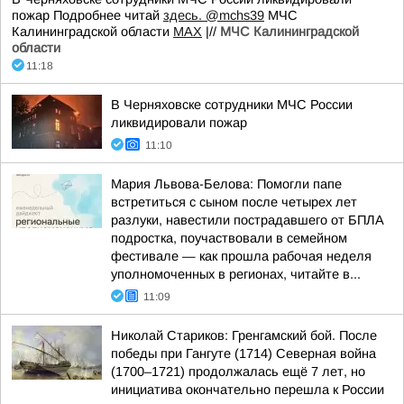
пожар Подробнее читай
здесь.
@mchs39
МЧС
Калининградской области
MAX
|//
МЧС Калининградской
области
11:18
В Черняховске сотрудники МЧС России
ликвидировали пожар
11:10
Мария Львова-Белова: Помогли папе
встретиться с сыном после четырех лет
разлуки, навестили пострадавшего от БПЛА
подростка, поучаствовали в семейном
фестивале — как прошла рабочая неделя
уполномоченных в регионах, читайте в...
11:09
Николай Стариков: Гренгамский бой. После
победы при Гангуте (1714) Северная война
(1700–1721) продолжалась ещё 7 лет, но
инициатива окончательно перешла к России