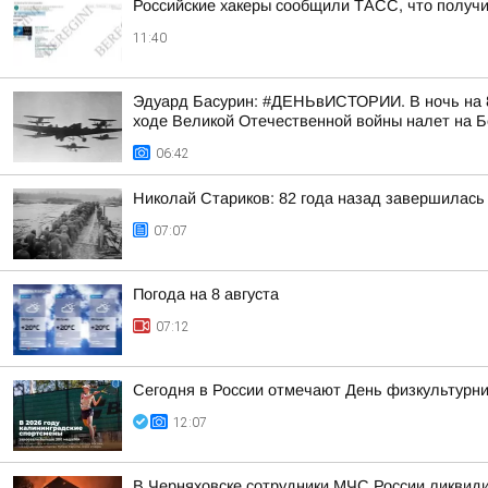
Российские хакеры сообщили ТАСС, что получил
11:40
Эдуард Басурин: #ДЕНЬвИСТОРИИ. В ночь на 8
ходе Великой Отечественной войны налет на 
06:42
Николай Стариков: 82 года назад завершилась
07:07
Погода на 8 августа
07:12
Сегодня в России отмечают День физкультурни
12:07
В Черняховске сотрудники МЧС России ликвид