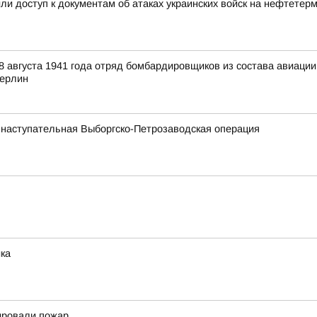
и доступ к документам об атаках украинских войск на нефтетер
 августа 1941 года отряд бомбардировщиков из состава авиаци
Берлин
 наступательная Выборгско-Петрозаводская операция
ка
ировали пожар