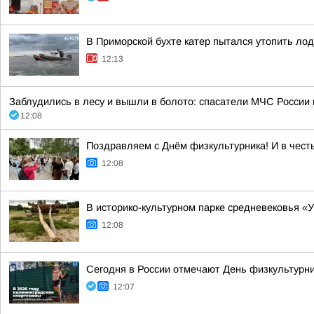
В Приморской бухте катер пытался утопить лод
12:13
Заблудились в лесу и вышли в болото: спасатели МЧС России
12:08
Поздравляем с Днём физкультурника! И в чест
12:08
В историко-культурном парке средневековья 
12:08
Сегодня в России отмечают День физкультурн
12:07