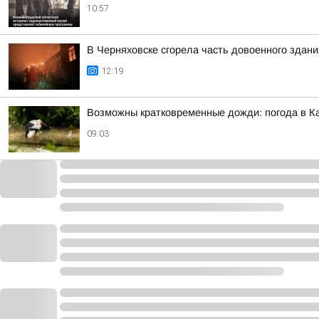
10:57
В Черняховске сгорела часть довоенного здани
12:19
Возможны кратковременные дожди: погода в Ка
09:03