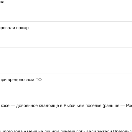
ка
ировали пожар
х при вредоносном ПО
 косе — довоенное кладбище в Рыбачьем посёлке (раньше — Ро
рошлого года у меня на личном приёме побывали жители Прегольс