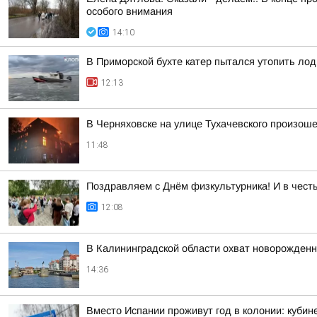
особого внимания
14:10
В Приморской бухте катер пытался утопить лод
12:13
В Черняховске на улице Тухачевского произош
11:48
Поздравляем с Днём физкультурника! И в чест
12:08
В Калининградской области охват новорожден
14:36
Вместо Испании проживут год в колонии: куби