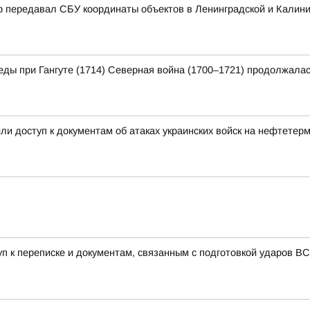
р передавал СБУ координаты объектов в Ленинградской и Калини
еды при Гангуте (1714) Северная война (1700–1721) продолжалас
и доступ к документам об атаках украинских войск на нефтетер
уп к переписке и документам, связанным с подготовкой ударов 