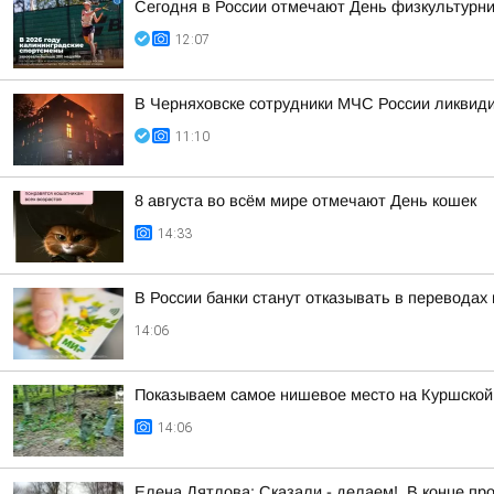
Сегодня в России отмечают День физкультурни
12:07
В Черняховске сотрудники МЧС России ликвид
11:10
8 августа во всём мире отмечают День кошек
14:33
В России банки станут отказывать в перевода
14:06
Показываем самое нишевое место на Куршской
14:06
Елена Дятлова: Сказали - делаем!. В конце п