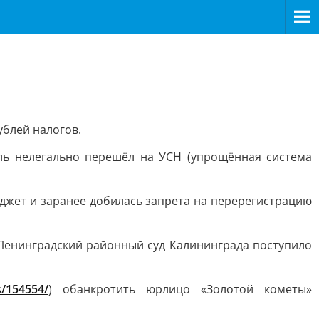
ублей налогов.
ль нелегально перешёл на УСН (упрощённая система
джет и заранее добилась запрета на перерегистрацию
а в Ленинградский районный суд Калининграда поступило
s/154554/
) обанкротить юрлицо «Золотой кометы»