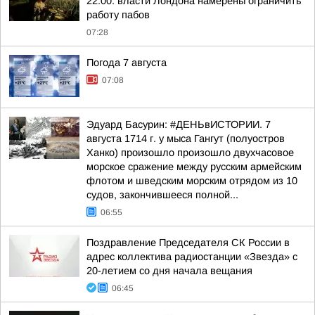
22:00: власти Лондона намерены ограничить
работу пабов
07:28
Погода 7 августа
07:08
Эдуард Басурин: #ДЕНЬвИСТОРИИ. 7
августа 1714 г. у мыса Гангут (полуостров
Ханко) произошло произошло двухчасовое
морское сражение между русским армейским
флотом и шведским морским отрядом из 10
судов, закончившееся полной...
06:55
Поздравление Председателя СК России в
адрес коллектива радиостанции «Звезда» с
20-летием со дня начала вещания
06:45