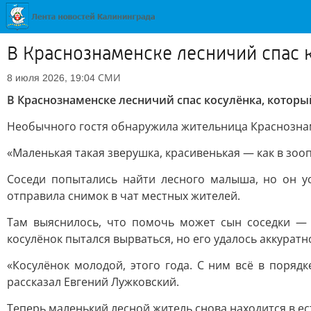
В Краснознаменске лесничий спас к
СМИ
8 июля 2026, 19:04
В Краснознаменске лесничий спас косулёнка, которы
Необычного гостя обнаружила жительница Краснознаме
«Маленькая такая зверушка, красивенькая — как в зооп
Соседи попытались найти лесного малыша, но он ус
отправила снимок в чат местных жителей.
Там выяснилось, что помочь может сын соседки — 
косулёнок пытался вырваться, но его удалось аккуратн
«Косулёнок молодой, этого года. С ним всё в порядк
рассказал Евгений Лужковский.
Теперь маленький лесной житель снова находится в ес