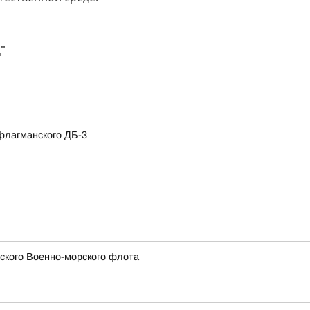
"
флагманского ДБ-3
сского Военно-морского флота