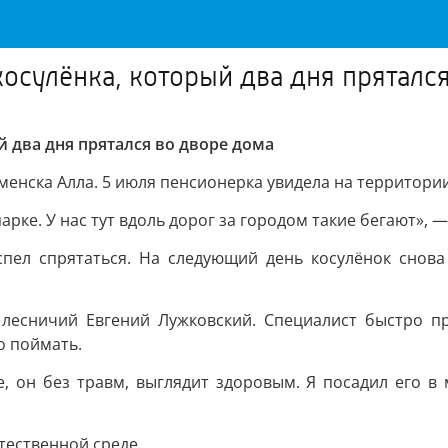
осулёнка, который два дня пряталс
й два дня прятался во дворе дома
нска Алла. 5 июля пенсионерка увидела на территории
арке. У нас тут вдоль дорог за городом такие бегают», 
пел спрятаться. На следующий день косулёнок снова
лесничий Евгений Лужковский. Специалист быстро п
о поймать.
е, он без травм, выглядит здоровым. Я посадил его в
тественной среде.