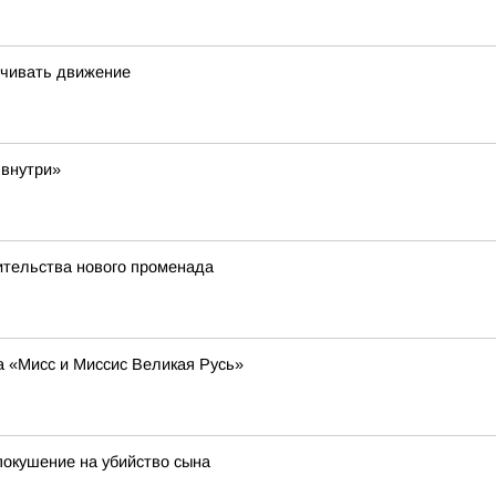
ичивать движение
 внутри»
оительства нового променада
а «Мисс и Миссис Великая Русь»
покушение на убийство сына