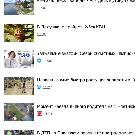
«Её знал весь Гвардейск!»: в Дейме утонула ж
11:30
В Ладушкине пройдет Кубок КВН
11:30
Уважаемые знатоки! Сезон областных чемпиона
11:30
Названы самые быстро растущие зарплаты в К
11:27
Момент наезда пьяного водителя на 15-летнюю
11:24
В ДТП на Советском проспекте пострадали че