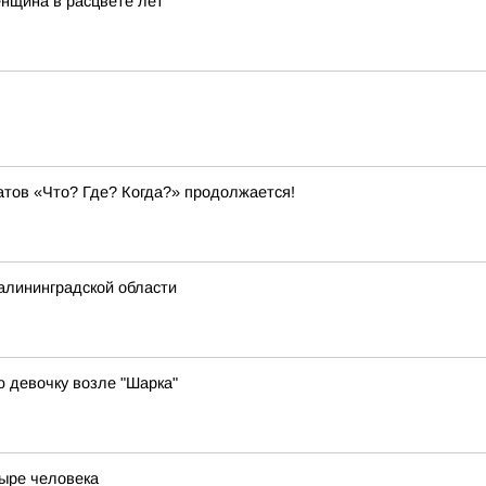
енщина в расцвете лет
тов «Что? Где? Когда?» продолжается!
алининградской области
 девочку возле "Шарка"
тыре человека