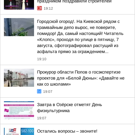
праздником поздравили строителей
19:12
Городской огород!. На Киевской рядом с
трамвайным депо вырос, не поверите,
помидор! Да, самый настоящий! Читатель
«Клопс», проходя по улице в пятницу, 7
августа, сфотографировал растущий из
асфальта прямо за ограждением...
19:10
Прокурор области Попов о госэкспертизе
проектов для «Белой Дюны»: «Давайте не
как со школами»
19:07
Завтра в Озёрске отметят День
физкультурника
19:07
Остались вопросы – звоните!