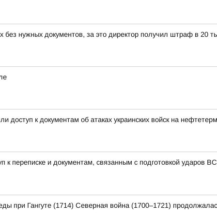
 без нужных документов, за это директор получил штраф в 20 т
ле
и доступ к документам об атаках украинских войск на нефтетер
уп к переписке и документам, связанным с подготовкой ударов 
еды при Гангуте (1714) Северная война (1700–1721) продолжалас