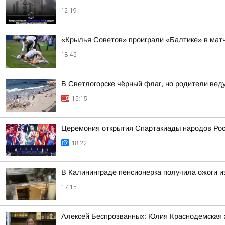
12:19
«Крылья Советов» проиграли «Балтике» в мат
18:45
В Светлогорске чёрный флаг, но родители веду
15:15
Церемония открытия Спартакиады народов Росс
18:22
В Калининграде пенсионерка получила ожоги из
17:15
Алексей Беспрозванных: Юлия Краснодемская ж