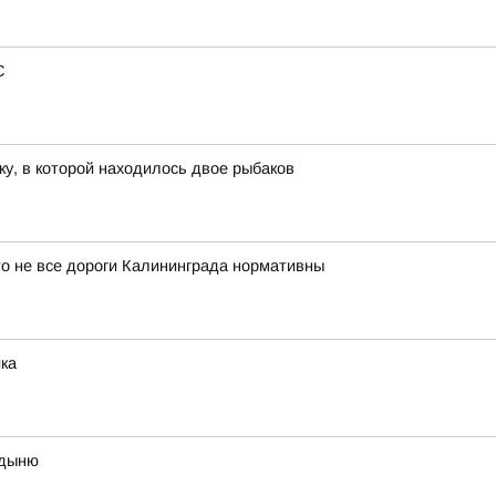
С
ку, в которой находилось двое рыбаков
то не все дороги Калининграда нормативны
ка
 дыню