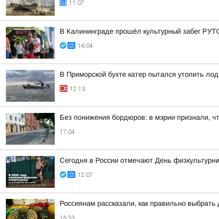
11:07
В Калининграде прошёл культурный забег РУТ
16:04
В Приморской бухте катер пытался утопить лод
12:13
Без понижения бордюров: в мэрии признали, ч
17:04
Сегодня в России отмечают День физкультурни
12:07
Россиянам рассказали, как правильно выбрать
16:33