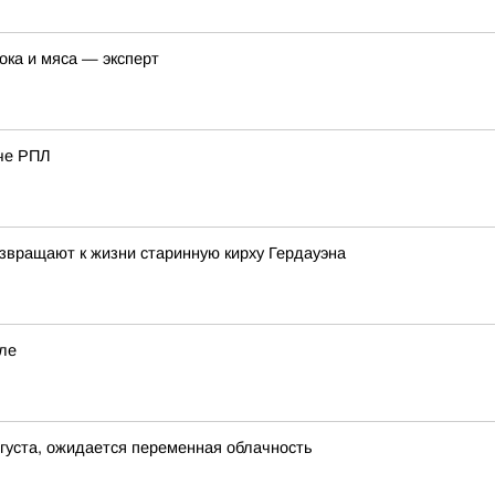
ока и мяса — эксперт
че РПЛ
звращают к жизни старинную кирху Гердауэна
але
вгуста, ожидается переменная облачность