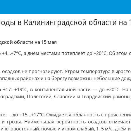
годы в Калининградской области на 
дской области на 15 мая
о +4…+7°C, а днём местами потеплеет до +20°C. Об этом
осадков не прогнозируют. Утром температура вырастет
западных районах и на берегу возможны небольшие дожд
о +17…+19°C, в континентальной части — до +20°C. На
еноградский, Полесский, Славский и Гвардейский райо
ке — до +15…+17°C. Ожидается облачность с прояснения
и грозы. Наименьшая вероятность осадков отмечаетс
и юговосточный: ночью и утром слабый, 1–5 м/с, днём 