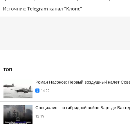
Источник:
Telegram-канал "Клопс"
ТОП
Роман Насонов: Первый воздушный налет Совет
14:22
Специалист по гибридной войне Барт де Вахте
12:19