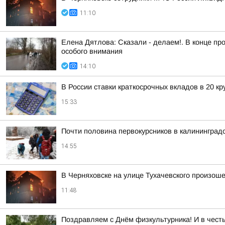
11:10
Елена Дятлова: Сказали - делаем!. В конце п
особого внимания
14:10
В России ставки краткосрочных вкладов в 20 к
15:33
Почти половина первокурсников в калининград
14:55
В Черняховске на улице Тухачевского произош
11:48
Поздравляем с Днём физкультурника! И в чест