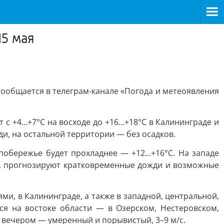
15 мая
 сообщается в телеграм-канале «Погода и метеоявления
 с +4…+7°C на восходе до +16…+18°C в Калининграде и
и, на остальной территории — без осадков.
 побережье будет прохладнее — +12…+16°C. На западе
ны, прогнозируют кратковременные дожди и возможные
ми, в Калининграде, а также в западной, центральной,
я на востоке области — в Озерском, Нестеровском,
и вечером — умеренный и порывистый, 3–9 м/с.