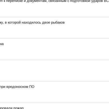
уп к переписке и документам, связанным с подготовкой ударов 
ку, в которой находилось двое рыбаков
ка
х при вредоносном ПО
ировали пожар