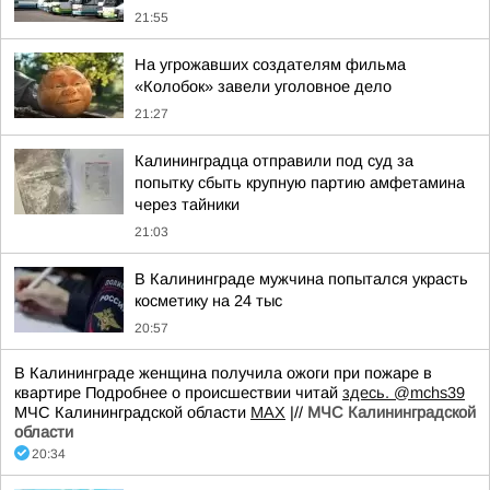
21:55
На угрожавших создателям фильма
«Колобок» завели уголовное дело
21:27
Калининградца отправили под суд за
попытку сбыть крупную партию амфетамина
через тайники
21:03
В Калининграде мужчина попытался украсть
косметику на 24 тыс
20:57
В Калининграде женщина получила ожоги при пожаре в
квартире Подробнее о происшествии читай
здесь.
@mchs39
МЧС Калининградской области
MAX
|//
МЧС Калининградской
области
20:34