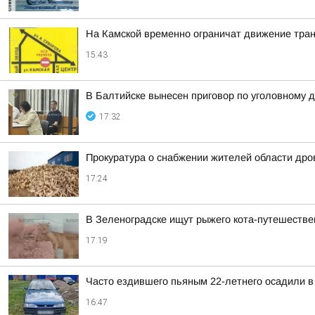
На Камской временно ограничат движение тран
15:43
В Балтийске вынесен приговор по уголовному д
17:32
Прокуратура о снабжении жителей области дров
17:24
В Зеленоградске ищут рыжего кота-путешестве
17:19
Часто ездившего пьяным 22-летнего осадили в
16:47