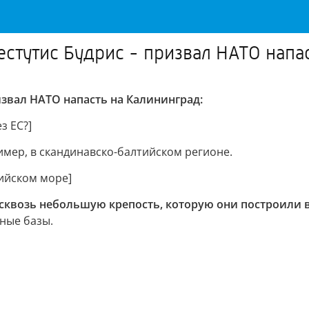
стутис Будрис - призвал НАТО напас
звал НАТО напасть на Калининград:
з ЕС?]
мер, в скандинавско-балтийском регионе.
тийском море]
сквозь небольшую крепость, которую они построили 
ные базы.