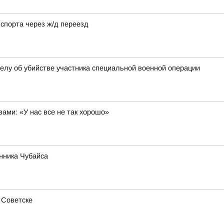
спорта через ж/д переезд
елу об убийстве участника специальной военной операции
ами: «У нас все не так хорошо»
нника Чубайса
 Советске