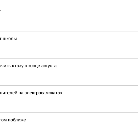
т
т школы
ть к газу в конце августа
ушителей на электросамокатах
ктом поближе