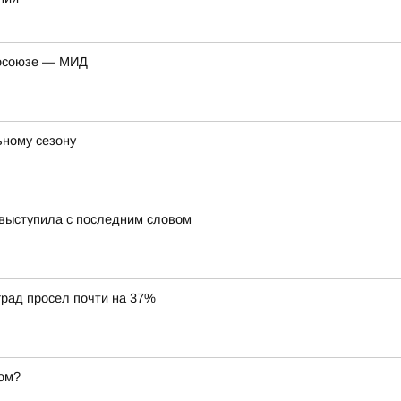
росоюзе — МИД
ьному сезону
 выступила с последним словом
град просел почти на 37%
ом?