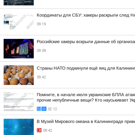
Координаты для СБУ: хакеры раскрыли след НА
09:19
Российские хакеры вскрыли данные об организ
09:09
Страны НАТО подкинули ещё яиц для Калинин
09:42
Помните, в начале июля украинские БПЛА атако
прочие непубличные вещи? Кто науськивает Укра
02:12
В Музей Мирового океана в Калининграде прив
09:42