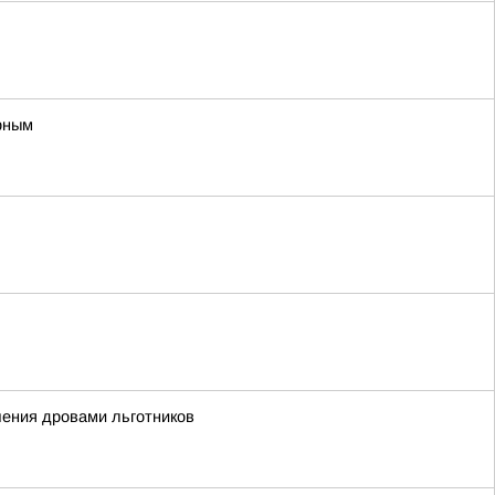
арным
ечения дровами льготников