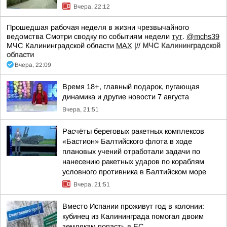
Вчера, 22:12
Прошедшая рабочая неделя в жизни чрезвычайного
ведомства Смотри сводку по событиям недели
тут
.
@mchs39
МЧС Калининградской области
MAX
|//
МЧС Калининградской
области
Вчера, 22:09
Время 18+, главный подарок, пугающая
динамика и другие новости 7 августа
Вчера, 21:51
Расчёты береговых ракетных комплексов
«Бастион» Балтийского флота в ходе
плановых учений отработали задачи по
нанесению ракетных ударов по кораблям
условного противника в Балтийском море
Вчера, 21:51
Вместо Испании проживут год в колонии:
кубинец из Калининграда помогал двоим
землякам попасть в ЕС