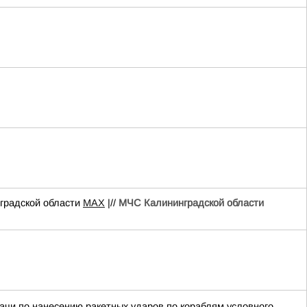
радской области
MAX
|//
МЧС Калининградской области
ачи по нанесению ракетных ударов по кораблям условного