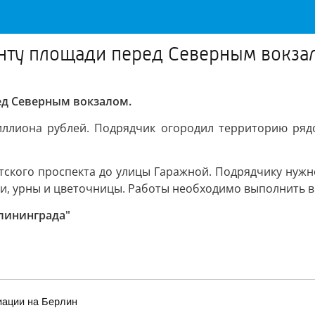
онту площади перед Северным вокза
ед Северным вокзалом.
ллиона рублей. Подрядчик огородил территорию рядо
тского проспекта до улицы Гаражной. Подрядчику нужн
ки, урны и цветочницы. Работы необходимо выполнить в 
алининграда"
иации на Берлин