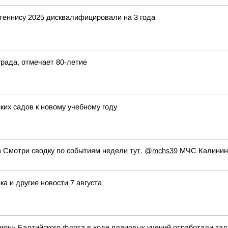
 теннису 2025 дисквалифицировали на 3 года
града, отмечает 80-летие
ких садов к новому учебному году
 Смотри сводку по событиям недели
тут
.
@mchs39
МЧС Калининг
а и другие новости 7 августа
ион» Балтийского флота в ходе плановых учений отработали зад