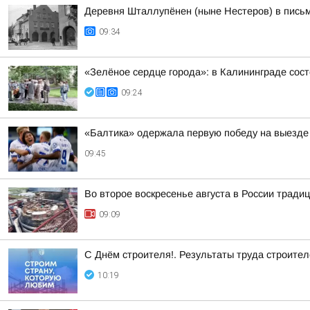
Деревня Шталлупёнен (ныне Нестеров) в письм
09:34
«Зелёное сердце города»: в Калининграде сос
09:24
«Балтика» одержала первую победу на выезде 
09:45
Во второе воскресенье августа в России трад
09:09
С Днём строителя!. Результаты труда строит
10:19