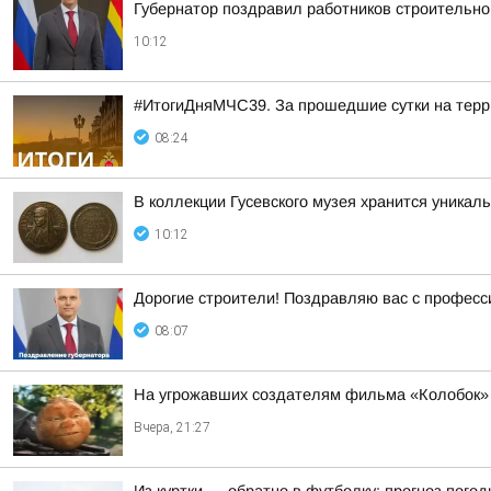
Губернатор поздравил работников строительн
10:12
#ИтогиДняМЧС39. За прошедшие сутки на терр
08:24
В коллекции Гусевского музея хранится уника
10:12
Дорогие строители! Поздравляю вас с профес
08:07
На угрожавших создателям фильма «Колобок» 
Вчера, 21:27