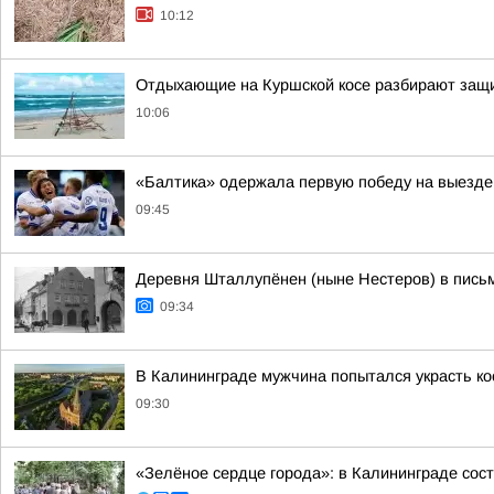
10:12
Отдыхающие на Куршской косе разбирают защи
10:06
«Балтика» одержала первую победу на выезде
09:45
Деревня Шталлупёнен (ныне Нестеров) в письм
09:34
В Калининграде мужчина попытался украсть ко
09:30
«Зелёное сердце города»: в Калининграде сос