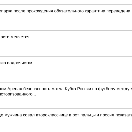
оопарка после прохождения обязательного карантина переведен
ласти меняется
цию водоочистки
пром Арена» безопасность матча Кубка России по футболу между
оторизованного...
 мужчина совал второкласснице в рот пальцы и просил показат