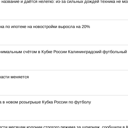
 название и даётся нелегко: из-за сильных дождей техника не мо
ка по ипотеке на новостройки выросла на 20%
имальным счётом в Кубке России Калининградский футбольный к
ласти меняется
а в новом розыгрыше Кубка России по футболу
ести месяцам колонии строгого режима за шпионаж, сообщили в 