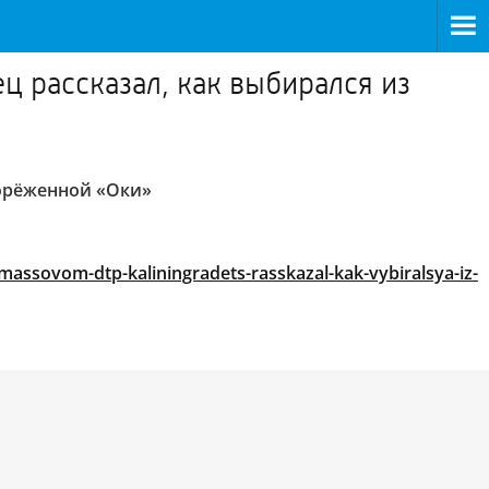
ц рассказал, как выбирался из
корёженной «Оки»
massovom-dtp-kaliningradets-rasskazal-kak-vybiralsya-iz-