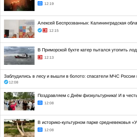
12:19
Алексей Беспрозванных: Калининградская облас
12:15
В Приморской бухте катер пытался утопить лод
12:13
Заблудились в лесу и вышли в болото: спасатели МЧС России
12:08
Поздравляем с Днём физкультурника! И в чест
12:08
В историко-культурном парке средневековья 
12:08