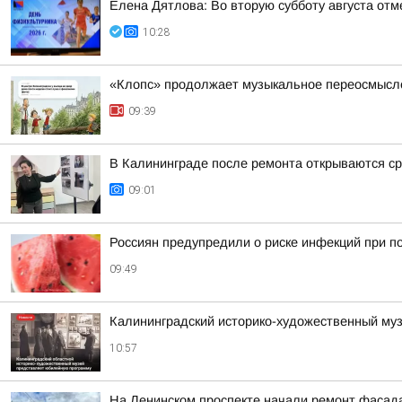
Елена Дятлова: Во вторую субботу августа от
10:28
«Клопс» продолжает музыкальное переосмысле
09:39
В Калининграде после ремонта открываются ср
09:01
Россиян предупредили о риске инфекций при по
09:49
Калининградский историко-художественный муз
10:57
На Ленинском проспекте начали ремонт фасад