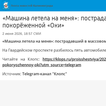
«Машина летела на меня»: пострад
покорёженной «Оки»
СМИ
2 июня 2026, 18:57
«Машина летела на меня»: пострадавший в массовом
На Гвардейском проспекте разбилось пять автомобил
Читайте на Клопс:
https://klops.ru/proisshestviya/2
pokoryozhennoy-oki?utm_source=telegram
Источник:
Telegram-канал "Клопс"