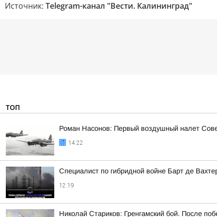
Источник:
Telegram-канал "Вести. Калининград"
ТОП
Роман Насонов: Первый воздушный налет Совет
14:22
Специалист по гибридной войне Барт де Вахте
12:19
Николай Стариков: Гренгамский бой. После поб