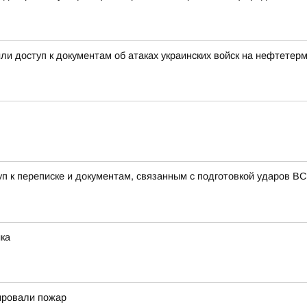
и доступ к документам об атаках украинских войск на нефтетер
уп к переписке и документам, связанным с подготовкой ударов 
ка
ировали пожар