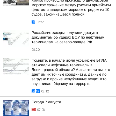
Ханко) произошло произошло двухчасовое
морское сражение между русским армейским
флотом и шведским морским отрядом из 10
судов, закончившееся полной...
06:55
Российские хакеры получили доступ к
документам об ударах ВСУ по нефтяным
терминалам на северо-западе РФ
08:20
Помните, в начале июля украинские БПЛА
атаковали нефтяные терминалы в
Ленинградской области? А знаете ли вы, кто
дает им их точные координаты, данные по
загрузке и прочие непубличные вещи? Кто
науськивает Украину на террор в...
02:12
Погода 7 августа
07:08