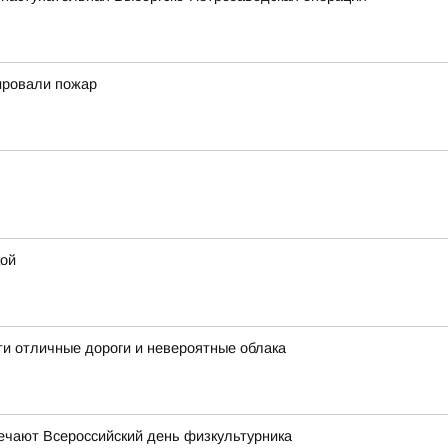
ировали пожар
кой
ти отличные дороги и невероятные облака
мечают Всероссийский день физкультурника