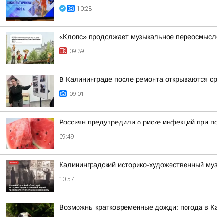
10:28
«Клопс» продолжает музыкальное переосмысле
09:39
В Калининграде после ремонта открываются ср
09:01
Россиян предупредили о риске инфекций при по
09:49
Калининградский историко-художественный муз
10:57
Возможны кратковременные дожди: погода в Ка