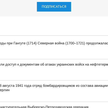
ПОДПИСАТЬСЯ
еды при Гангуте (1714) Северная война (1700–1721) продолжалас
и доступ к документам об атаках украинских войск на нефтетер
 августа 1941 года отряд бомбардировщиков из состава авиаци
Берлин
 наступательная Выборгско-Петрозаводская операция