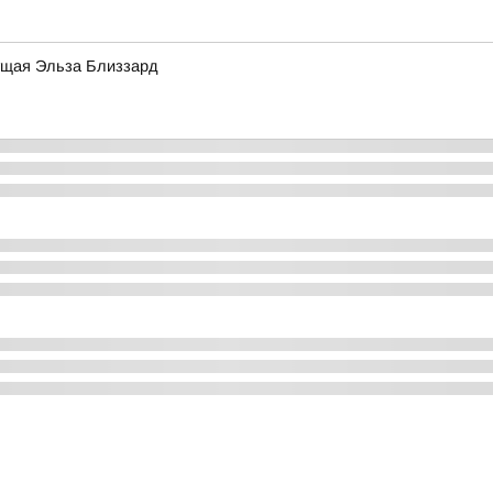
дущая Эльза Близзард