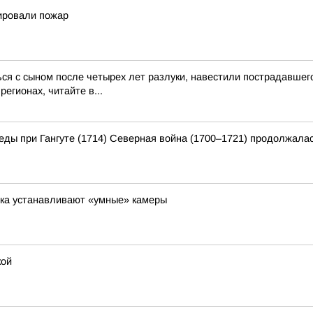
ировали пожар
ся с сыном после четырех лет разлуки, навестили пострадавше
егионах, читайте в...
еды при Гангуте (1714) Северная война (1700–1721) продолжала
ка устанавливают «умные» камеры
кой