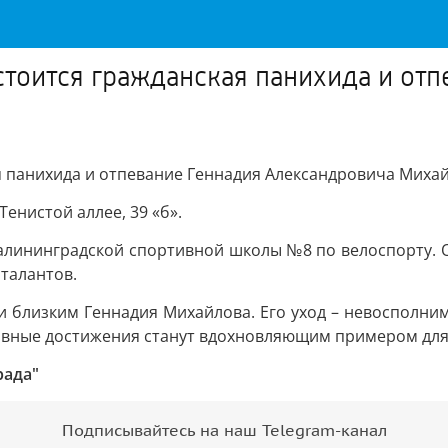
состоится гражданская панихида и о
кая панихида и отпевание Геннадия Александровича Миха
енистой аллее, 39 «б».
калининградской спортивной школы №8 по велоспорту. 
талантов.
близким Геннадия Михайлова. Его уход – невосполнимая
ртивные достижения станут вдохновляющим примером дл
рада"
Подписывайтесь на наш Telegram-канал