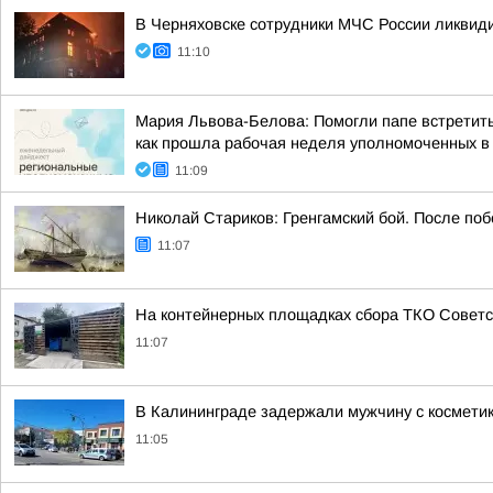
В Черняховске сотрудники МЧС России ликвид
11:10
Мария Львова-Белова: Помогли папе встретить
как прошла рабочая неделя уполномоченных в р
11:09
Николай Стариков: Гренгамский бой. После поб
11:07
На контейнерных площадках сбора ТКО Советс
11:07
В Калининграде задержали мужчину с космети
11:05