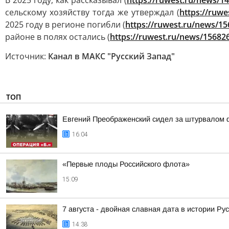
В 2025 году, как рассказывал (
https://ruwest.ru/news/1
сельскому хозяйству тогда же утверждал (
https://ruw
2025 году в регионе погибли (
https://ruwest.ru/news/15
районе в полях остались (
https://ruwest.ru/news/15682
Источник:
Канал в МАКС "Русский Запад"
ТОП
Евгений Преображенский сидел за штурвалом 
16:04
«Первые плоды Российского флота»
15:09
7 августа - двойная славная дата в истории Ру
14:38