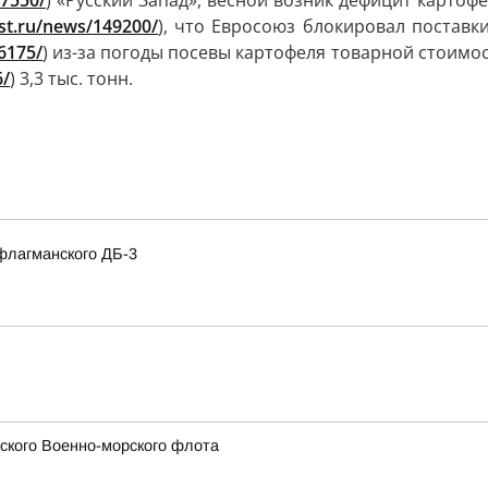
47550/
) «Русский Запад», весной возник дефицит картоф
est.ru/news/149200/
), что Евросоюз блокировал поставк
6175/
) из-за погоды посевы картофеля товарной стоимос
6/
) 3,3 тыс. тонн.
флагманского ДБ-3
сского Военно-морского флота