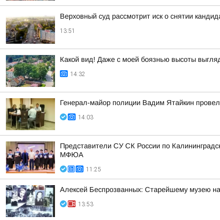
Верховный суд рассмотрит иск о снятии кандид
13:51
Какой вид! Даже с моей боязнью высоты выгл
14:32
Генерал-майор полиции Вадим Ятайкин провел
14:03
Представители СУ СК России по Калининградс
МФЮА
11:25
Алексей Беспрозванных: Старейшему музею на
13:53