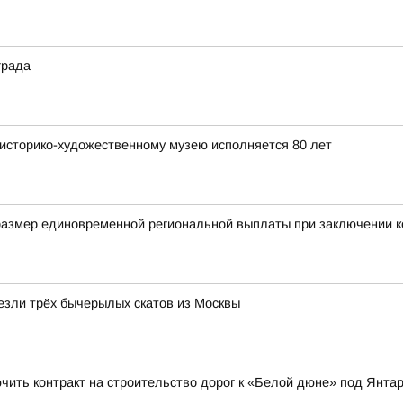
града
у историко-художественному музею исполняется 80 лет
размер единовременной региональной выплаты при заключении к
езли трёх бычерылых скатов из Москвы
ючить контракт на строительство дорог к «Белой дюне» под Янта