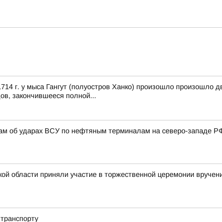
14 г. у мыса Гангут (полуостров Ханко) произошло произошло д
ов, закончившееся полной...
там об ударах ВСУ по нефтяным терминалам на северо-западе Р
кой области приняли участие в торжественной церемонии вруче
 транспорту