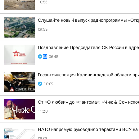
10:55
Слушайте новый выпуск радиопрограммы «Откр
09:53
Поздравление Председателя СК России в адрес
06:45
Госавтоинспекция Калининградской области пр
10:09
От «О любви» до «Фантома»: «Чиж & Co» испол
11:20
НАТО напрямую руководило терактами ВСУ на 
09:08