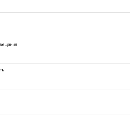
 вещания
ть!