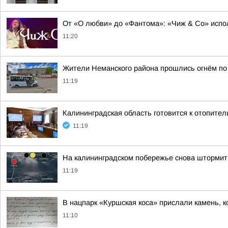
От «О любви» до «Фантома»: «Чиж & Co» испол
11:20
Жители Неманского района прошлись огнём по
11:19
Калининградская область готовится к отопител
11:19
На калининградском побережье снова штормит:
11:19
В нацпарк «Куршская коса» прислали камень, к
11:10