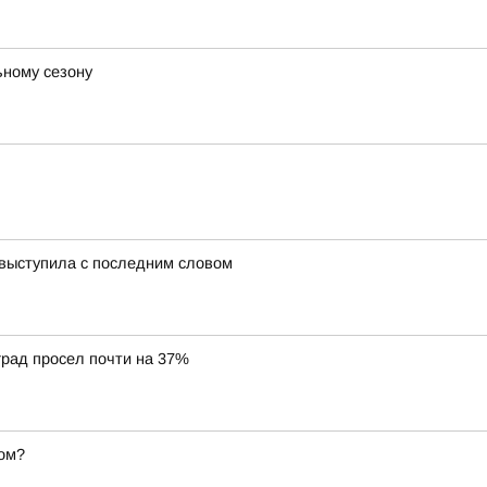
ьному сезону
 выступила с последним словом
град просел почти на 37%
ом?