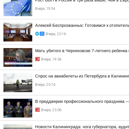
Рост ВВП в России в три раза выше, чем в Ев
Вчера, 19:54
Алексей Беспрозванных: Готовимся к отопител
Вчера, 20:16
Мать убитого в Черняховске 7-летнего ребенка
Вчера, 19:36
Спрос на авиабилеты из Петербурга в Калинин
Вчера, 20:16
В преддверии профессионального праздника —
Вчера, 23:06
Новости Калининграда: нога губернатора, ауд