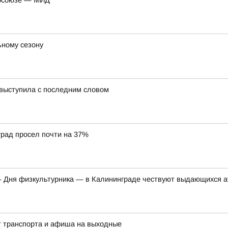
росоюзе — МИД
ьному сезону
 выступила с последним словом
град просел почти на 37%
 Дня физкультурника — в Калининграде чествуют выдающихся ат
ит транспорта и афиша на выходные