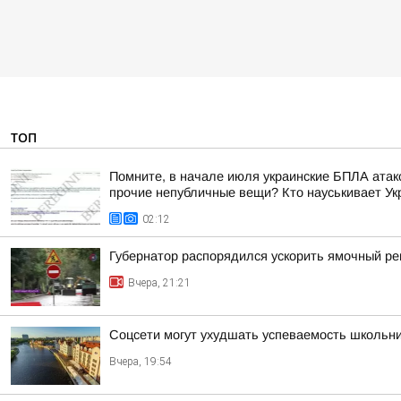
ТОП
Помните, в начале июля украинские БПЛА атако
прочие непубличные вещи? Кто науськивает Укра
02:12
Губернатор распорядился ускорить ямочный ре
Вчера, 21:21
Соцсети могут ухудшать успеваемость школьн
Вчера, 19:54