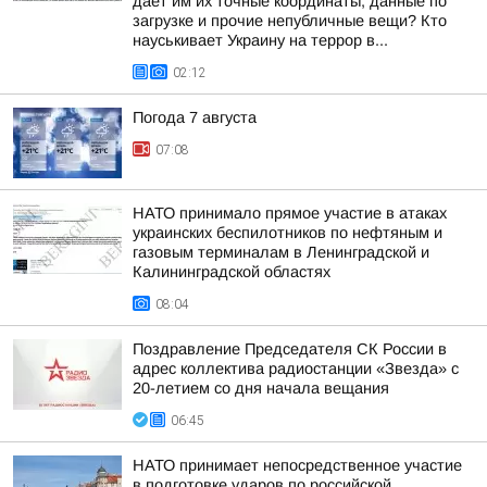
дает им их точные координаты, данные по
загрузке и прочие непубличные вещи? Кто
науськивает Украину на террор в...
02:12
Погода 7 августа
07:08
НАТО принимало прямое участие в атаках
украинских беспилотников по нефтяным и
газовым терминалам в Ленинградской и
Калининградской областях
08:04
Поздравление Председателя СК России в
адрес коллектива радиостанции «Звезда» с
20-летием со дня начала вещания
06:45
НАТО принимает непосредственное участие
в подготовке ударов по российской