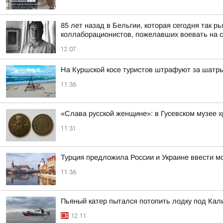
85 лет назад в Бельгии, которая сегодня так 
коллаборационистов, пожелавших воевать на ст
12:07
На Куршской косе туристов штрафуют за шатр
11:36
«Слава русской женщине»: в Гусевском музее 
11:31
Турция предложила России и Украине ввести м
11:36
Пьяный катер пытался потопить лодку под Ка
12:11