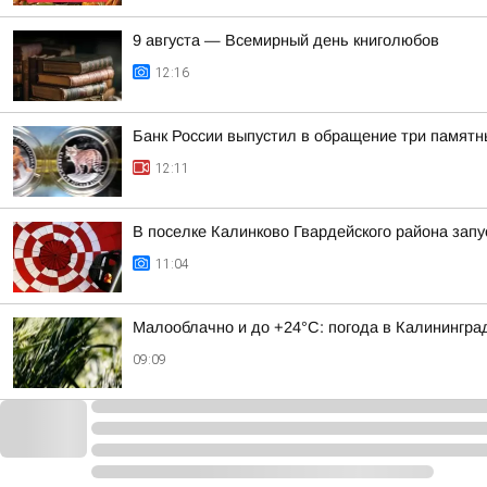
9 августа — Всемирный день книголюбов
12:16
Банк России выпустил в обращение три памятн
12:11
В поселке Калинково Гвардейского района зап
11:04
Малооблачно и до +24°С: погода в Калининград
09:09