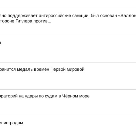
рьяно поддерживает антироссийские санкции, был основан «Валло
ороне Гитлера против...
ы
хранится медаль времён Первой мировой
ораторий на удары по судам в Чёрном море
лининградом