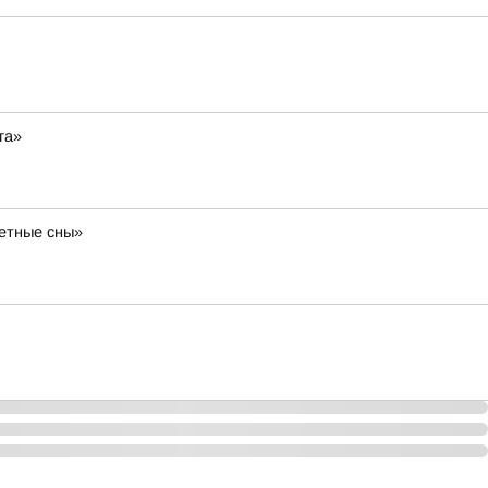
га»
ветные сны»