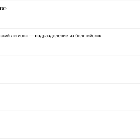
га»
нский легион» — подразделение из бельгийских