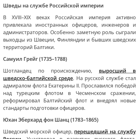
Шведы на службе Российской империи
В XVIII–XIX веках Российская империя активно
привлекала иностранных офицеров, инженеров и
администраторов. Особенно заметную роль сыграли
выходцы из Швеции, Финляндии и бывших шведских
территорий Балтики.
Самуил Грейг (1735–1788)
Шотландец по происхождению,
выросший в
шведско-балтийской среде
. На русской службе стал
адмиралом флота Екатерины II. Прославился победой
над турецким флотом в Чесменском сражении,
реформировал Балтийский флот и внедрял новые
стандарты подготовки офицеров.
Юхан Эберхард фон Шанц (1783–1865)
Шведский морской офицер,
перешедший на службу