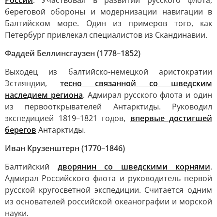
России
. Участвовал в развитии русского флота,
береговой обороны и модернизации навигации в
Балтийском море. Один из примеров того, как
Петербург привлекал специалистов из Скандинавии.
Фаддей Беллинсгаузен (1778–1852)
Выходец из балтийско-немецкой аристократии
Эстляндии,
тесно связанной со шведским
наследием региона
. Адмирал русского флота и один
из первооткрывателей Антарктиды. Руководил
экспедицией 1819–1821 годов,
впервые достигшей
берегов
Антарктиды.
Иван Крузенштерн (1770–1846)
Балтийский
дворянин со шведскими корнями
.
Адмирал Российского флота и руководитель первой
русской кругосветной экспедиции. Считается одним
из основателей российской океанографии и морской
науки.