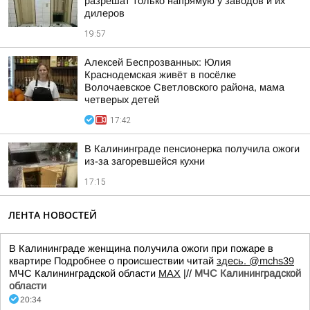
разрешат только напрямую у заводов и их
дилеров
19:57
Алексей Беспрозванных: Юлия
Краснодемская живёт в посёлке
Волочаевское Светловского района, мама
четверых детей
17:42
В Калининграде пенсионерка получила ожоги
из-за загоревшейся кухни
17:15
ЛЕНТА НОВОСТЕЙ
В Калининграде женщина получила ожоги при пожаре в
квартире Подробнее о происшествии читай
здесь.
@mchs39
МЧС Калининградской области
MAX
|//
МЧС Калининградской
области
20:34