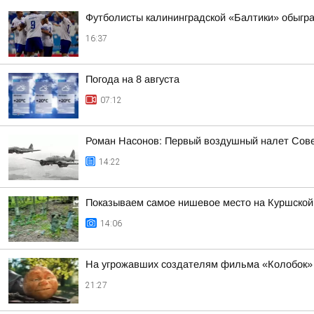
Футболисты калининградской «Балтики» обыграл
16:37
Погода на 8 августа
07:12
Роман Насонов: Первый воздушный налет Совет
14:22
Показываем самое нишевое место на Куршской
14:06
На угрожавших создателям фильма «Колобок» 
21:27