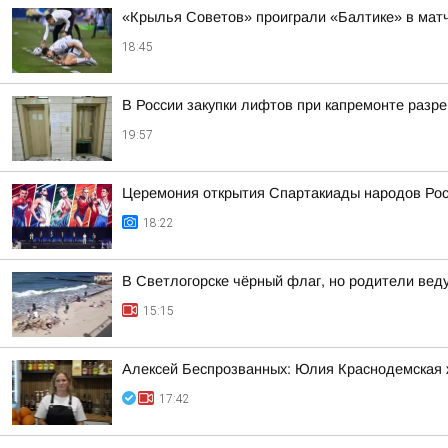
«Крылья Советов» проиграли «Балтике» в мат
18:45
В России закупки лифтов при капремонте разр
19:57
Церемония открытия Спартакиады народов Росс
18:22
В Светлогорске чёрный флаг, но родители веду
15:15
Алексей Беспрозванных: Юлия Краснодемская ж
17:42