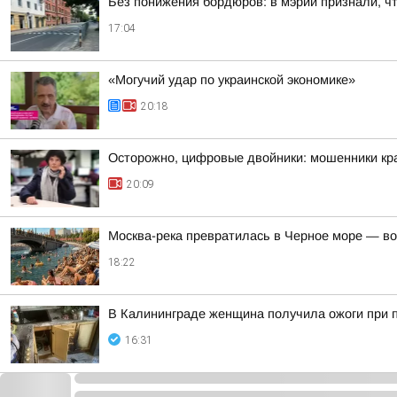
Без понижения бордюров: в мэрии признали, ч
17:04
«Могучий удар по украинской экономике»
20:18
Осторожно, цифровые двойники: мошенники кра
20:09
Москва-река превратилась в Черное море — во
18:22
В Калининграде женщина получила ожоги при п
16:31