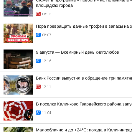
Сюжет в программе «Новости» на телеканале «
площадках города
08:13
Пора превращать дачные трофеи в запасы на 
08:07
9 августа — Всемирный день книголюбов
12:16
Банк России выпустил в обращение три памятн
12:11
В поселке Калинково Гвардейского района зап
11:04
Малооблачно и до +24°С: погода в Калининград