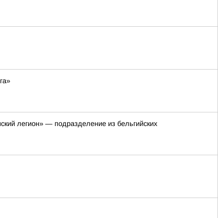
га»
нский легион» — подразделение из бельгийских