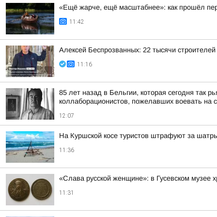
«Ещё жарче, ещё масштабнее»: как прошёл пе
11:42
Алексей Беспрозванных: 22 тысячи строителей
11:16
85 лет назад в Бельгии, которая сегодня так 
коллаборационистов, пожелавших воевать на ст
12:07
На Куршской косе туристов штрафуют за шатр
11:36
«Слава русской женщине»: в Гусевском музее 
11:31