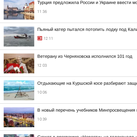
Турция предложила России и Украине ввести м
11:36
Пьяный катер пытался потопить лодку под Ка
12:11
Ветерану из Черняховска исполнился 101 год
12:03
Отдыхающие на Куршской косе разбирают защи
10:06
В новый перечень учебников Минпросвещения 
10:39