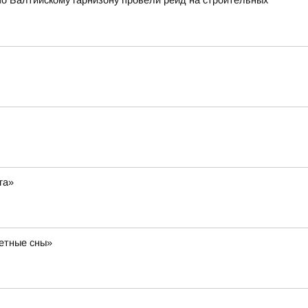
по Балтийскому гарнизону провели рейд на строительных
га»
ветные сны»