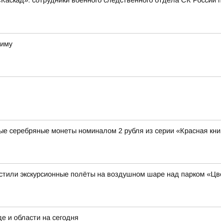
Каскад»: сотрудники военного следственного отдела СК России 
зиму
ые серебряные монеты номиналом 2 рубля из серии «Красная кни
устили экскурсионные полёты на воздушном шаре над парком «Ц
е и области на сегодня