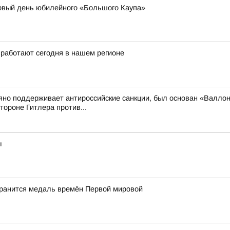
рвый день юбилейного «Большого Каупа»
 работают сегодня в нашем регионе
рьяно поддерживает антироссийские санкции, был основан «Валло
ороне Гитлера против...
ы
хранится медаль времён Первой мировой