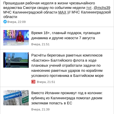
Прошедшая рабочая неделя в жизни чрезвычайного
ведомства Смотри сводку по событиям недели
тут
.
@mchs39
МЧС Калининградской области
MAX
|//
МЧС Калининградской
области
Вчера, 22:09
Время 18+, главный подарок, пугающая
динамика и другие новости 7 августа
Вчера, 21:51
Расчёты береговых ракетных комплексов
«Бастион» Балтийского флота в ходе
плановых учений отработали задачи по
нанесению ракетных ударов по кораблям
условного противника в Балтийском море
Вчера, 21:51
Вместо Испании проживут год в колонии:
кубинец из Калининграда помогал двоим
землякам попасть в ЕС
Вчера, 21:39