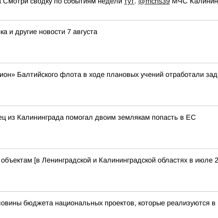
 Смотри сводку по событиям недели
тут
.
@mchs39
МЧС Калининг
а и другие новости 7 августа
ион» Балтийского флота в ходе плановых учений отработали зад
нец из Калининграда помогал двоим землякам попасть в ЕС
бъектам [в Ленинградской и Калининградской областях в июле 2
ловины бюджета национальных проектов, которые реализуются в 