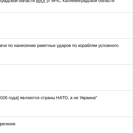
радской области
MAX
|//
МЧС Калининградской области
ачи по нанесению ракетных ударов по кораблям условного
026 года] являются страны НАТО, а не Украина"
регионе