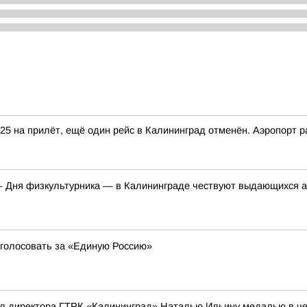
25 на прилёт, ещё один рейс в Калининград отменён. Аэропорт р
 Дня физкультурника — в Калининграде чествуют выдающихся ат
ы голосовать за «Единую Россию»
л директора ГТРК «Калининград» Наталью Ильину медалью в чес