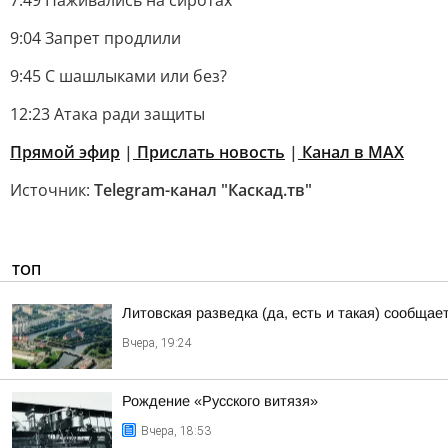
7:49 Наживались на сиротах
9:04 Запрет продлили
9:45 С шашлыками или без?
12:23 Атака ради защиты
Прямой эфир
|
Прислать новоcть
|
Канал в МАХ
Источник:
Telegram-канал "Каскад.тв"
ТОП
Литовская разведка (да, есть и такая) сообща
Вчера, 19:24
Рождение «Русского витязя»
Вчера, 18:53