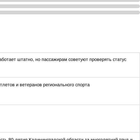
аботает штатно, но пассажирам советуют проверять статус
летов и ветеранов регионального спорта
ть 80-летия Калининградской области за многолетний труд и