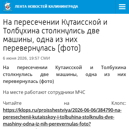
На пересечении Кутаисской и
Толбухина столкнулись две
машины, одна из них
перевернулась (фото)
СМИ
6 июня 2026, 19:57
На пересечении Кутаисской и Толбухина
столкнулись две машины, одна из них
перевернулась (фото)
На месте работают сотрудники МЧС
Читайте на Клопс:
https://klops.ru/proisshestviya/2026-06-06/384790-na-
peresechenii-kutaisskoy-i-tolbuhina-stolknulis-dve-
mashiny-odna-iz-nih-perevernulas-foto?