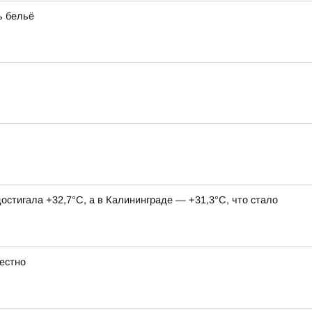
ь бельё
остигала +32,7°С, а в Калининграде — +31,3°С, что стало
естно