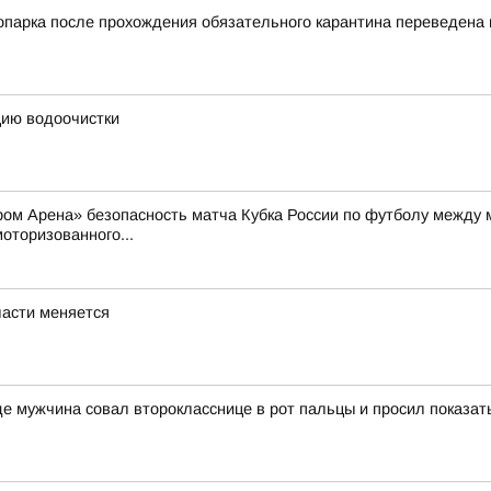
оопарка после прохождения обязательного карантина переведен
цию водоочистки
пром Арена» безопасность матча Кубка России по футболу между
оторизованного...
ласти меняется
 мужчина совал второкласснице в рот пальцы и просил показат