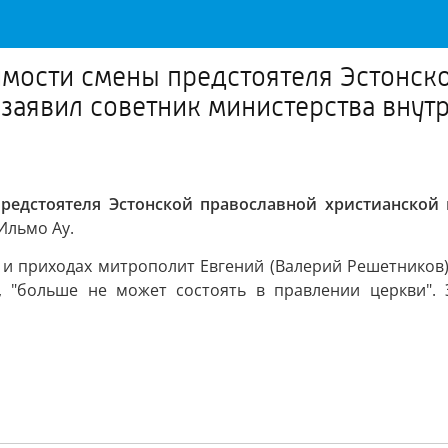
мости смены предстоятеля Эстонск
 заявил советник министерства внут
едстоятеля Эстонской православной христианской 
Ильмо Ау.
ях и приходах митрополит Евгений (Валерий Решетников
, "больше не может состоять в правлении церкви". Э