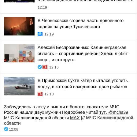
12:19
В Черняховске сгорела часть довоенного
здания на улице Тухачевского
12:19
Алексей Беспрозванных: Калининградская
область – спортивный регион! Здесь любят
спорт, и это круто
12:15
В Приморской бухте катер пытался утопить
лодку, в которой находилось двое рыбаков
12:13
Заблудились в лесу и вышли в болото: спасатели МЧС
России нашли двух мужчин Подробнее читай
тут.
@mchs39
МЧС Калининградской области
MAX
|//
МЧС Калининградской
области
12:08