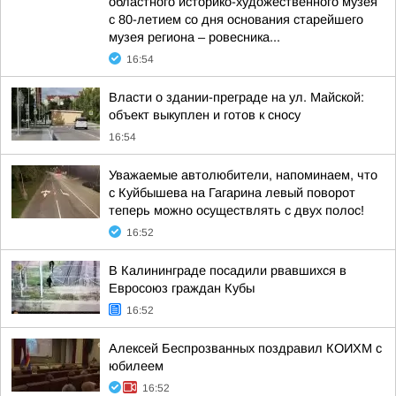
областного историко-художественного музея
с 80-летием со дня основания старейшего
музея региона – ровесника...
16:54
Власти о здании-преграде на ул. Майской:
объект выкуплен и готов к сносу
16:54
Уважаемые автолюбители, напоминаем, что
с Куйбышева на Гагарина левый поворот
теперь можно осуществлять с двух полос!
16:52
В Калининграде посадили рвавшихся в
Евросоюз граждан Кубы
16:52
Алексей Беспрозванных поздравил КОИХМ с
юбилеем
16:52