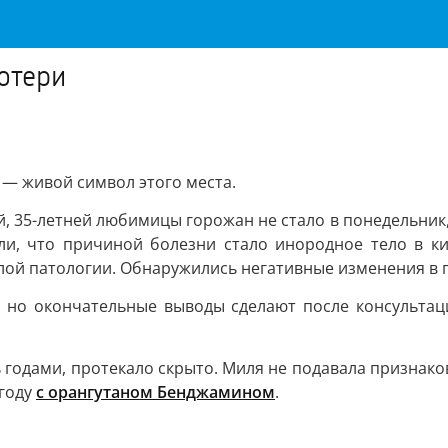
отери
— живой символ этого места.
 35-летней любимицы горожан не стало в понедельник, 6
ли, что причиной болезни стало инородное тело в к
лой патологии. Обнаружились негативные изменения в п
, но окончательные выводы сделают после консульта
годами, протекало скрыто. Миля не подавала признаков,
 году
с орангутаном Бенджамином
.