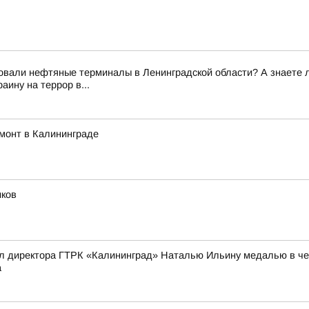
вали нефтяные терминалы в Ленинградской области? А знаете ли 
ину на террор в...
монт в Калининграде
иков
л директора ГТРК «Калининград» Наталью Ильину медалью в чес
а