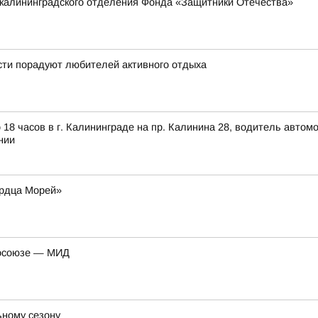
 калининградского отделения Фонда «Защитники Отечества»
ти порадуют любителей активного отдыха
 18 часов в г. Калининграде на пр. Калинина 28, водитель авто
нии
ердца Морей»
росоюзе — МИД
ьному сезону