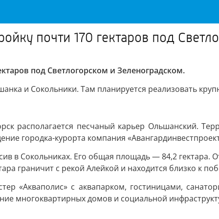
тройку почти 170 гектаров под Свет
гектаров под Светлогорском и Зеленоградском.
шанка и Сокольники. Там планируется реализовать кру
орск располагается песчаный карьер Ольшанский. Терр
ение городка-курорта компания «Авангардинвестпроект
ив в Сокольниках. Его общая площадь — 84,2 гектара. От
ара граничит с рекой Алейкой и находится близко к по
стер «Акваполис» с аквапарком, гостиницами, санат
ение многоквартирных домов и социальной инфраструкт