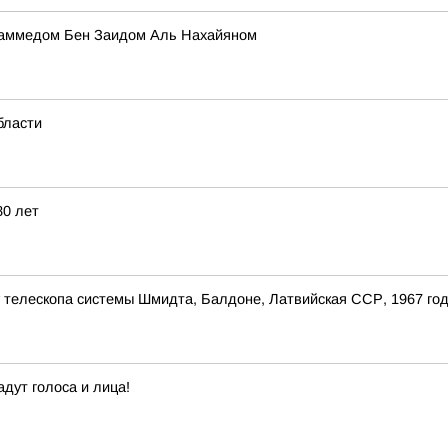
хаммедом Бен Заидом Аль Нахайяном
бласти
80 лет
 телескопа системы Шмидта, Балдоне, Латвийская ССР, 1967 го
дут голоса и лица!