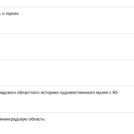
 о героях
дского областного историко-художественного музея с 80-
лининградскую область