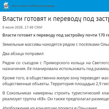
Власти готовят к переводу под зас
СМИ
8 июля 2026, 17:48
Власти готовят к переводу под застройку почти 170 
Земельные массивы находятся рядом с посёлками Оль
Два абзаца поправил
Рядом со съездом с Приморского кольца на Светлог
назначения. Её планировала использовать под размещ
Кроме того, в общественно-жилую зону переводят масс
общественные объекты. Территория площадью 2,9 гект
В Сокольниках намерены строить туристический кла
реализует группа «К8». Он также предполагал размещ
Изображение из концепции проекта в Ольшанке