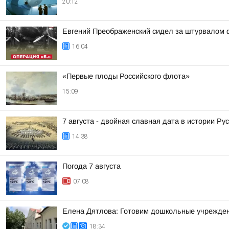
20:12
Евгений Преображенский сидел за штурвалом 
16:04
«Первые плоды Российского флота»
15:09
7 августа - двойная славная дата в истории Ру
14:38
Погода 7 августа
07:08
Елена Дятлова: Готовим дошкольные учрежден
18:34