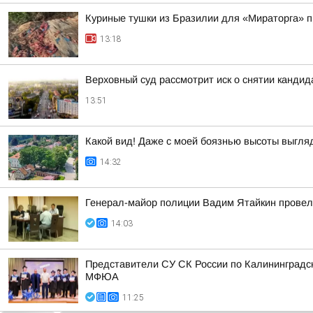
Куриные тушки из Бразилии для «Мираторга» 
13:18
Верховный суд рассмотрит иск о снятии кандид
13:51
Какой вид! Даже с моей боязнью высоты выгл
14:32
Генерал-майор полиции Вадим Ятайкин провел
14:03
Представители СУ СК России по Калининградс
МФЮА
11:25