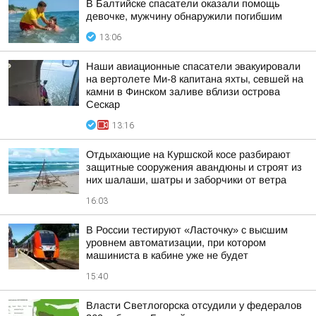
В Балтийске спасатели оказали помощь
девочке, мужчину обнаружили погибшим
13:06
Наши авиационные спасатели эвакуировали
на вертолете Ми-8 капитана яхты, севшей на
камни в Финском заливе вблизи острова
Сескар
13:16
Отдыхающие на Куршской косе разбирают
защитные сооружения авандюны и строят из
них шалаши, шатры и заборчики от ветра
16:03
В России тестируют «Ласточку» с высшим
уровнем автоматизации, при котором
машиниста в кабине уже не будет
15:40
Власти Светлогорска отсудили у федералов