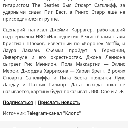
гитаристом The Beatles был Стюарт Сатклифф, за
ударными сидел Пит Бест, а Ринго Старр ещё не
присоединился к группе.
Сценарий написал Джейми Каррагер, работавший
над сериалом HBO «Наследники». Режиссёрами стали
Кристиан Швохов, известный по «Короне» Netflix, и
Лаура Лакман. Съёмки пройдут в Германии,
Ливерпуле и его окрестностях. Джона Леннона
сыграет Рис Мэннион, Пола Маккартни — Эллис
Мерфи, Джорджа Харрисона — Харви Бретт. В ролях
Стюарта Сатклиффа и Пита Беста появятся Луис
Ландау и Патрик Гилмор. Дата выхода пока не
называется, картину будут показывать BBC One и ZDF.
Подписаться
|
Прислать новость
Источник:
Telegram-канал "Клопс"