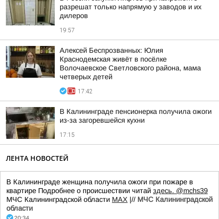
разрешат только напрямую у заводов и их
дилеров
19:57
Алексей Беспрозванных: Юлия
Краснодемская живёт в посёлке
Волочаевское Светловского района, мама
четверых детей
17:42
В Калининграде пенсионерка получила ожоги
из-за загоревшейся кухни
17:15
ЛЕНТА НОВОСТЕЙ
В Калининграде женщина получила ожоги при пожаре в
квартире Подробнее о происшествии читай
здесь.
@mchs39
МЧС Калининградской области
MAX
|//
МЧС Калининградской
области
20:34